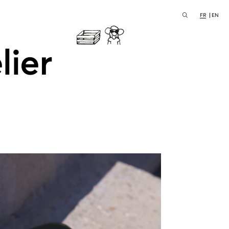
FR
EN
lier