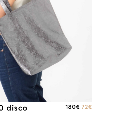
0 disco
180
€
72
€