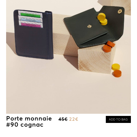
Porte monnaie
45
€
22
€
ADD TO BAG
#90 cognac