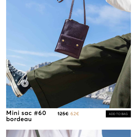
Mini sac #60
125
€
62
€
ADD TO BAG
bordeau