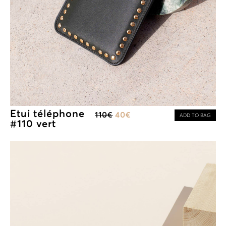
Etui téléphone
110
€
40
€
ADD TO BAG
#110 vert