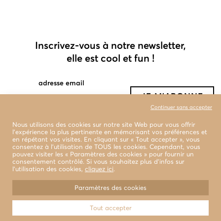
Inscrivez-vous à notre newsletter,
elle est cool et fun !
adresse email
Continuer sans accepter
Nous utilisons des cookies sur notre site Web pour vous offrir
l'expérience la plus pertinente en mémorisant vos préférences et
en répétant vos visites. En cliquant sur « Tout accepter », vous
consentez à l'utilisation de TOUS les cookies. Cependant, vous
pouvez visiter les « Paramètres des cookies » pour fournir un
consentement contrôlé. Si vous souhaitez plus d’infos sur
l’utilisation des cookies,
cliquez ici
.
boutiques
livraison et retour
Paramètres des cookies
conditions générales de vente
Tout accepter
© 2022 LA BENJAMINE Tous droits réservés
Design & Photographies
WEAREMB.