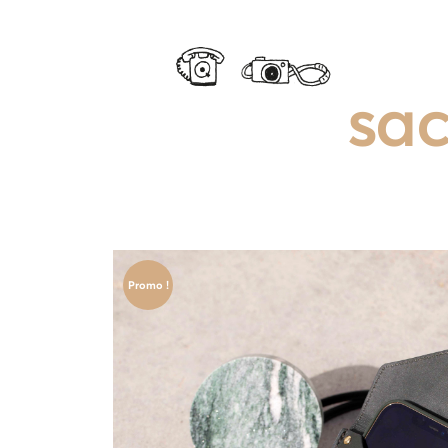
sac
Promo !