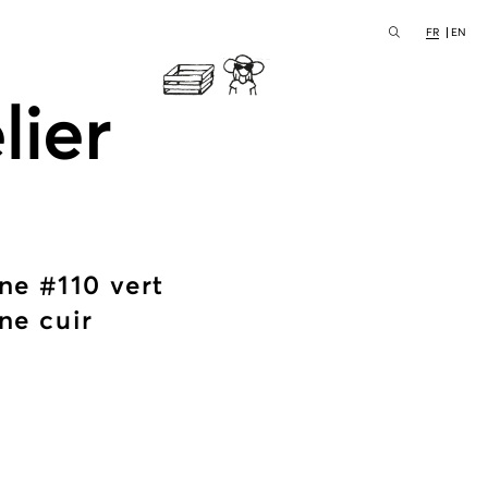
FR
EN
lier
ne #110 vert
ne cuir