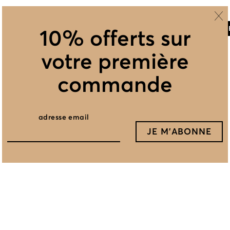
AJOUTE
10% offerts sur
votre première
commande
Vous avez aimé ceci, vous aimerez cela
adresse email