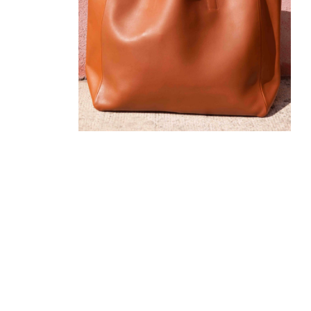
300
€
210
€