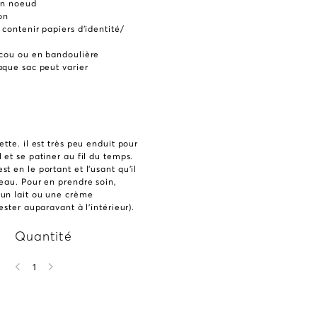
un noeud
on
 contenir papiers d’identité/
 cou ou en bandoulière
aque sac peut varier
tte. il est très peu enduit pour
 et se patiner au fil du temps.
t en le portant et l’usant qu’il
eau. Pour en prendre soin,
un lait ou une crème
ester auparavant à l’intérieur).
Quantité
1