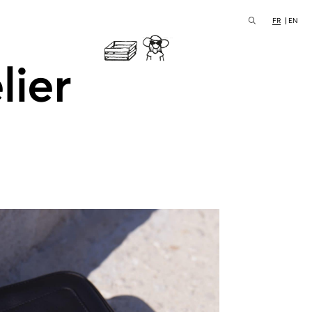
FR
EN
lier