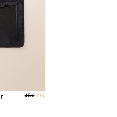
r
45
€
27
€