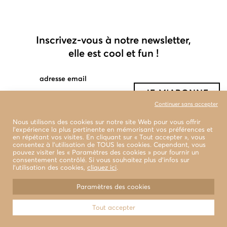
Inscrivez-vous à notre newsletter,
elle est cool et fun !
adresse email
Continuer sans accepter
Nous utilisons des cookies sur notre site Web pour vous offrir
l'expérience la plus pertinente en mémorisant vos préférences et
en répétant vos visites. En cliquant sur « Tout accepter », vous
consentez à l'utilisation de TOUS les cookies. Cependant, vous
pouvez visiter les « Paramètres des cookies » pour fournir un
consentement contrôlé. Si vous souhaitez plus d’infos sur
l’utilisation des cookies,
cliquez ici
.
boutiques
livraison et retour
Paramètres des cookies
conditions générales de vente
Tout accepter
© 2022 LA BENJAMINE Tous droits réservés
Design & Photographies
WEAREMB.