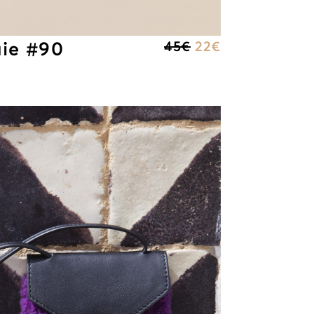
ie #90
45
€
22
€