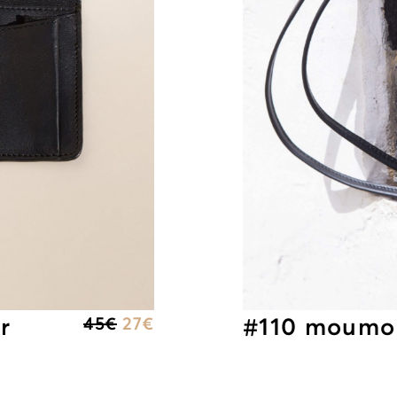
r
#110 moumou
45
€
27
€