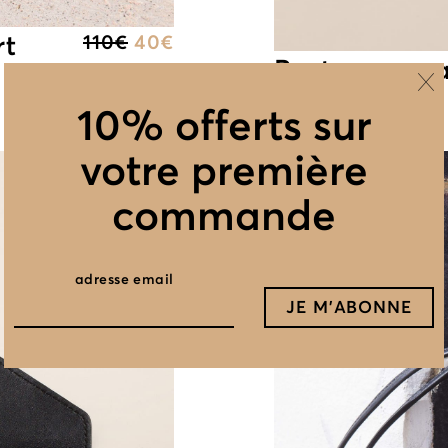
rt
110
€
40
€
Porte monna
cognac
10% offerts sur
votre première
commande
adresse email