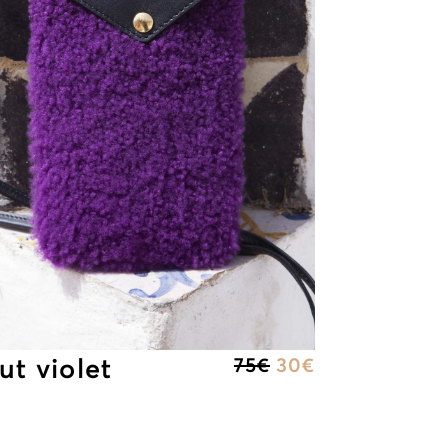
t violet
75
€
30
€