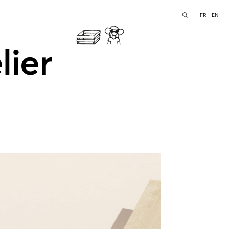
FR
EN
lier