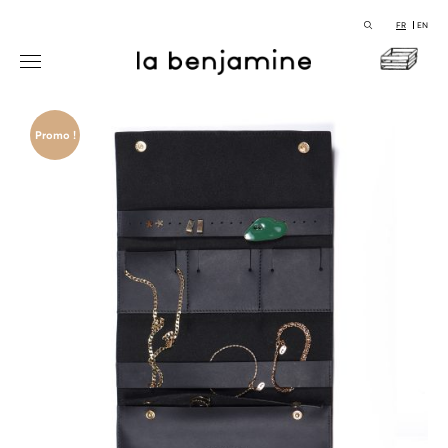
FR
EN
Promo !