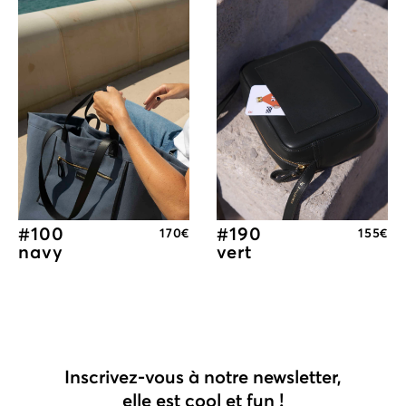
#100
#190
170
€
155
€
navy
vert
Inscrivez-vous à notre newsletter,
elle est cool et fun !