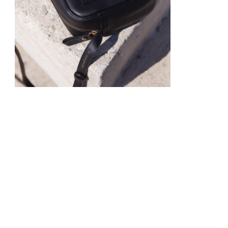
155
€