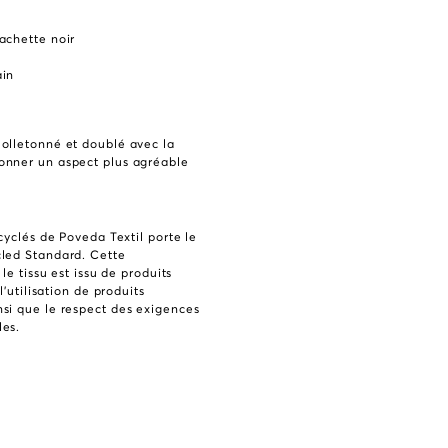
achette noir
m
ain
olletonné et doublé avec la
onner un aspect plus agréable
ecyclés de Poveda Textil porte le
led Standard. Cette
 le tissu est issu de produits
l’utilisation de produits
si que le respect des exigences
les.