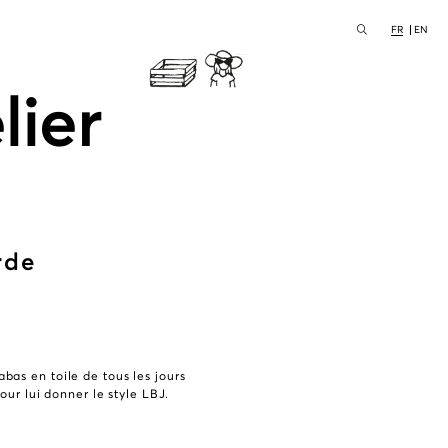
FR
EN
lier
rde
n
bas en toile de tous les jours
pour lui donner le style LBJ.