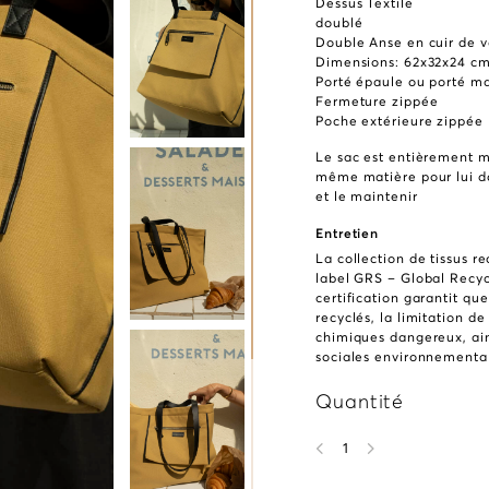
Dessus Textile
doublé
Double Anse en cuir de v
Dimensions: 62x32x24 c
Porté épaule ou porté m
Fermeture zippée
Poche extérieure zippée
Le sac est entièrement m
même matière pour lui d
et le maintenir
Entretien
La collection de tissus r
label GRS – Global Recyc
certification garantit que
recyclés, la limitation de 
chimiques dangereux, ain
sociales environnementa
Quantité
1