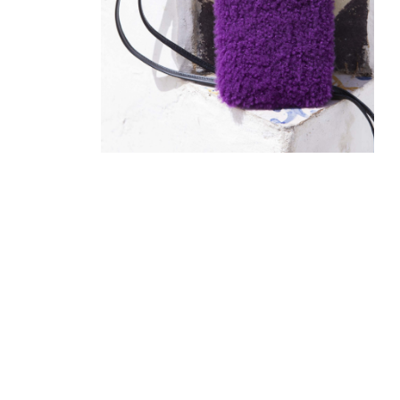
75
€
30
€