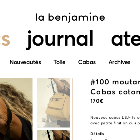
s
journal
ate
Nouveautés
Toile
Cabas
Archives
#100 mouta
Cabas coto
170
€
Nouveau cabas LBJ- le ca
avec petite finition cuir 
Détails