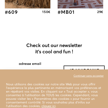
#609
#MB01
150
€
29
€
Check out our newsletter
it's cool and fun !
adresse email
Continuer sans accepter
Nous utilisons des cookies sur notre site Web pour vous offrir
l'expérience la plus pertinente en mémorisant vos préférences et
en répétant vos visites. En cliquant sur « Tout accepter », vous
consentez à l'utilisation de TOUS les cookies. Cependant, vous
pouvez visiter les « Paramètres des cookies » pour fournir un
consentement contrôlé. Si vous souhaitez plus d’infos sur
l’utilisation des cookies,
cliquez ici
.