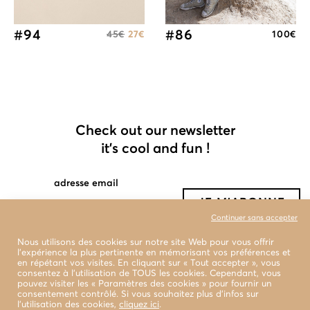
#94
#86
45
€
27
€
100
€
Check out our newsletter
it's cool and fun !
adresse email
Continuer sans accepter
Nous utilisons des cookies sur notre site Web pour vous offrir
l'expérience la plus pertinente en mémorisant vos préférences et
en répétant vos visites. En cliquant sur « Tout accepter », vous
consentez à l'utilisation de TOUS les cookies. Cependant, vous
pouvez visiter les « Paramètres des cookies » pour fournir un
consentement contrôlé. Si vous souhaitez plus d’infos sur
l’utilisation des cookies,
cliquez ici
.