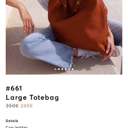
#661
Large Totebag
350
€
245
€
Details
Cow leather