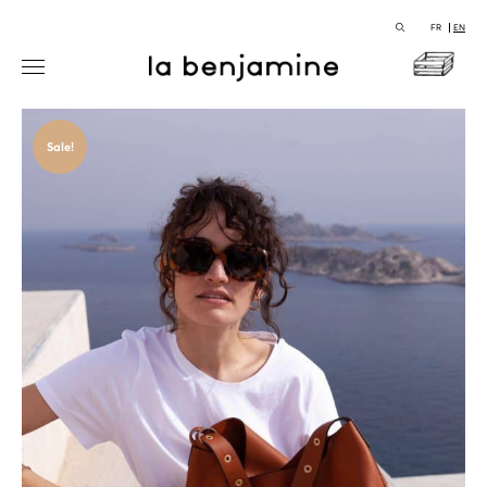
FR
EN
Sale!