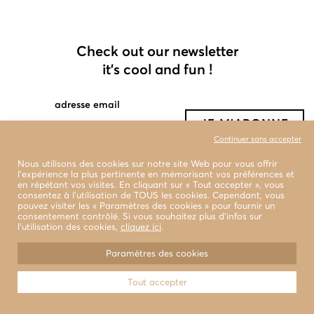
Check out our newsletter
it's cool and fun !
adresse email
Continuer sans accepter
Nous utilisons des cookies sur notre site Web pour vous offrir
l'expérience la plus pertinente en mémorisant vos préférences et
en répétant vos visites. En cliquant sur « Tout accepter », vous
consentez à l'utilisation de TOUS les cookies. Cependant, vous
pouvez visiter les « Paramètres des cookies » pour fournir un
consentement contrôlé. Si vous souhaitez plus d’infos sur
l’utilisation des cookies,
cliquez ici
.
privacy
shipping
returns
Paramètres des cookies
conditions générales de vente
Tout accepter
© 2022 LA BENJAMINE Tous droits réservés
Design & Photographies
WEAREMB.