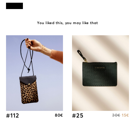
You liked this, you may like that
#112
#25
80
€
30
€
15
€