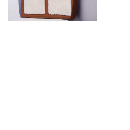
235
€
108
€