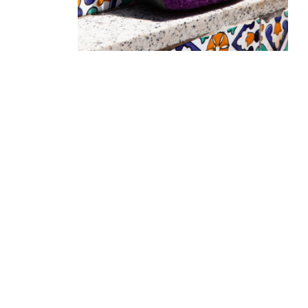
100
€
50
€