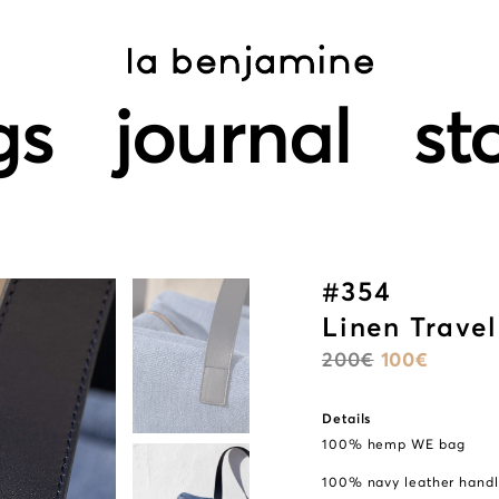
gs
journal
st
#354
Linen Trave
200
€
100
€
Details
100% hemp WE bag
100% navy leather hand