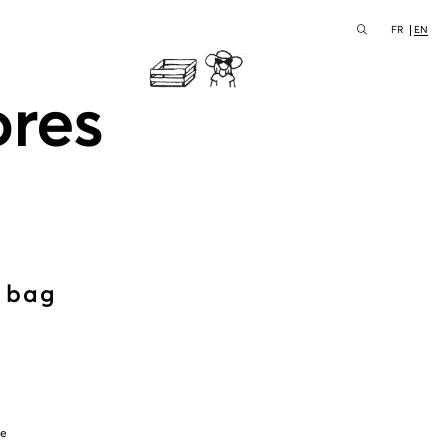
FR
EN
ores
l bag
le