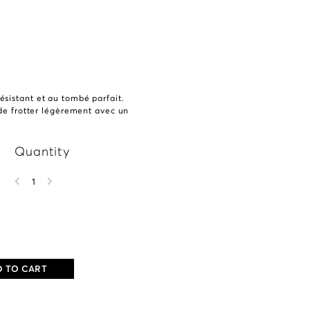
ésistant et au tombé parfait.
t de frotter légèrement avec un
Quantity
1
 TO CART