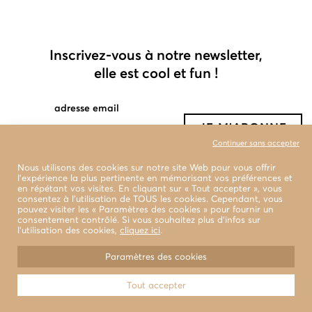
Inscrivez-vous à notre newsletter,
elle est cool et fun !
adresse email
Continuer sans accepter
Nous utilisons des cookies sur notre site Web pour vous offrir
l'expérience la plus pertinente en mémorisant vos préférences et
en répétant vos visites. En cliquant sur « Tout accepter », vous
consentez à l'utilisation de TOUS les cookies. Cependant, vous
pouvez visiter les « Paramètres des cookies » pour fournir un
consentement contrôlé. Si vous souhaitez plus d’infos sur
l’utilisation des cookies,
cliquez ici
.
boutiques
livraison et retour
Paramètres des cookies
conditions générales de vente
Tout accepter
© 2022 LA BENJAMINE Tous droits réservés
Design & Photographies
WEAREMB.