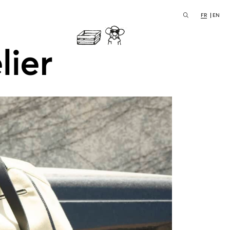
FR
EN
lier