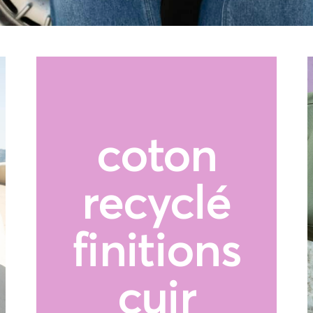
coton
recyclé
finitions
cuir