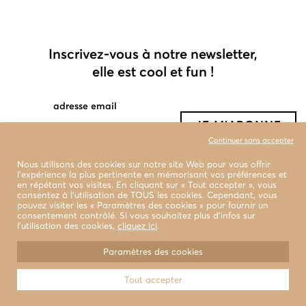
Inscrivez-vous à notre newsletter,
elle est cool et fun !
adresse email
Continuer sans accepter
Nous utilisons des cookies sur notre site Web pour vous offrir
l'expérience la plus pertinente en mémorisant vos préférences et
en répétant vos visites. En cliquant sur « Tout accepter », vous
consentez à l'utilisation de TOUS les cookies. Cependant, vous
pouvez visiter les « Paramètres des cookies » pour fournir un
consentement contrôlé. Si vous souhaitez plus d’infos sur
l’utilisation des cookies,
cliquez ici
.
boutiques
livraison et retour
Paramètres des cookies
conditions générales de vente
Tout accepter
© 2022 LA BENJAMINE Tous droits réservés
Design & Photographies
WEAREMB.