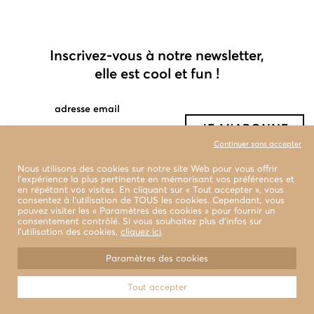
Inscrivez-vous à notre newsletter,
elle est cool et fun !
adresse email
Continuer sans accepter
Nous utilisons des cookies sur notre site Web pour vous offrir
l'expérience la plus pertinente en mémorisant vos préférences et
en répétant vos visites. En cliquant sur « Tout accepter », vous
consentez à l'utilisation de TOUS les cookies. Cependant, vous
pouvez visiter les « Paramètres des cookies » pour fournir un
consentement contrôlé. Si vous souhaitez plus d’infos sur
l’utilisation des cookies,
cliquez ici
.
boutiques
livraison et retour
Paramètres des cookies
conditions générales de vente
Tout accepter
© 2022 LA BENJAMINE Tous droits réservés
Design & Photographies
WEAREMB.