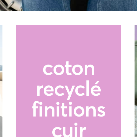
coton
recyclé
finitions
cuir