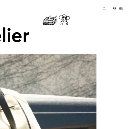
FR
EN
lier